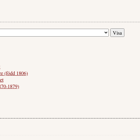
t
e (född 1806)
et
870-1879)