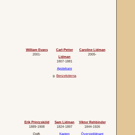
William Evans
Carl-Petter
Caroline Lidman
2001‐
2005‐
Lidman
1807‐1881
Apotekare
g.
Benzelstierna
Erik Printzsköld
Sam Lidman
Viktor Rehbinder
1889‐1908
1824‐1897
1844‐1926
Ogift.
Kapten
Överstelöjtnant