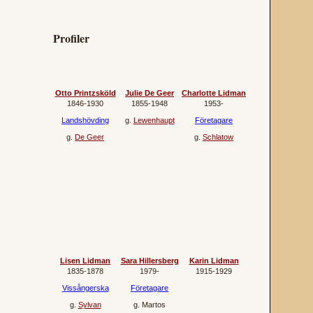
Profiler
Otto Printzsköld
Julie De Geer
Charlotte Lidman
1846‐1930
1855‐1948
1953‐
Landshövding
g.
Lewenhaupt
Företagare
g.
De Geer
g.
Schlatow
Lisen Lidman
Sara Hillersberg
Karin Lidman
1835‐1878
1979‐
1915‐1929
Vissångerska
Företagare
g.
Sylvan
g.
Martos