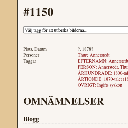
#1150
Plats, Datum
?, 1878?
Personer
Thure Annerstedt
Taggar
EFTERNAMN: Annersted
PERSON: Annerstedt, Thur
ÅRHUNDRADE: 1800-tal
ÅRTIONDE: 1870-talet (1
ÖVRIGT: Ingifts syskon
OMNÄMNELSER
Blogg