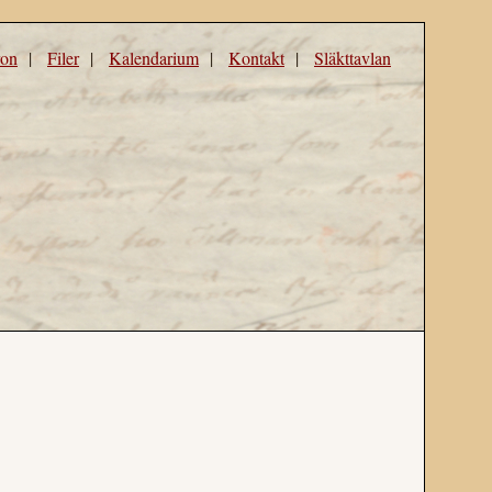
ron
|
Filer
|
Kalendarium
|
Kontakt
|
Släkttavlan