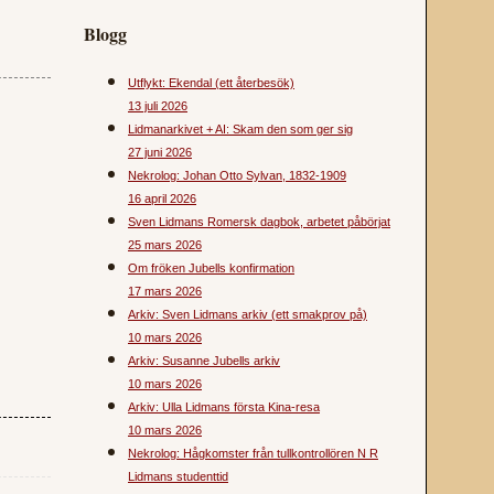
Blogg
Utflykt: Ekendal (ett återbesök)
13 juli 2026
Lidmanarkivet + AI: Skam den som ger sig
27 juni 2026
Nekrolog: Johan Otto Sylvan, 1832-1909
16 april 2026
Sven Lidmans Romersk dagbok, arbetet påbörjat
25 mars 2026
Om fröken Jubells konfirmation
17 mars 2026
Arkiv: Sven Lidmans arkiv (ett smakprov på)
10 mars 2026
Arkiv: Susanne Jubells arkiv
10 mars 2026
Arkiv: Ulla Lidmans första Kina-resa
10 mars 2026
Nekrolog: Hågkomster från tullkontrollören N R
Lidmans studenttid