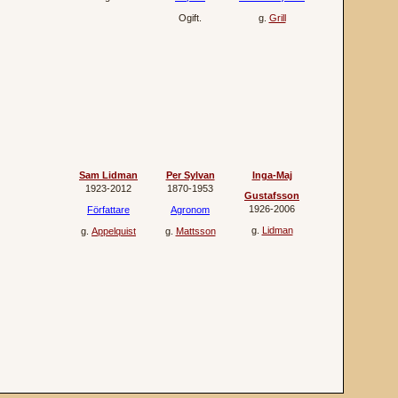
Ogift.
g.
Grill
Sam Lidman
Per Sylvan
Inga-Maj
1923‐2012
1870‐1953
Gustafsson
1926‐2006
Författare
Agronom
g.
Lidman
g.
Appelquist
g.
Mattsson