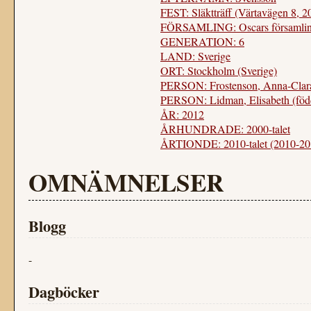
FEST: Släktträff (Värtavägen 8, 2
FÖRSAMLING: Oscars församlin
GENERATION: 6
LAND: Sverige
ORT: Stockholm (Sverige)
PERSON: Frostenson, Anna-Clar
PERSON: Lidman, Elisabeth (föd
ÅR: 2012
ÅRHUNDRADE: 2000-talet
ÅRTIONDE: 2010-talet (2010-20
OMNÄMNELSER
Blogg
-
Dagböcker