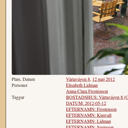
Plats, Datum
Värtavägen 8
,
12 maj 2012
Personer
Elisabeth Lidman
Anna-Clara Frostenson
Taggar
BOSTADSHUS: Värtavägen 8 (Osc
DATUM: 2012-05-12
EFTERNAMN: Frostenson
EFTERNAMN: Kimvall
EFTERNAMN: Lidman
EFTERNAMN: Svensson