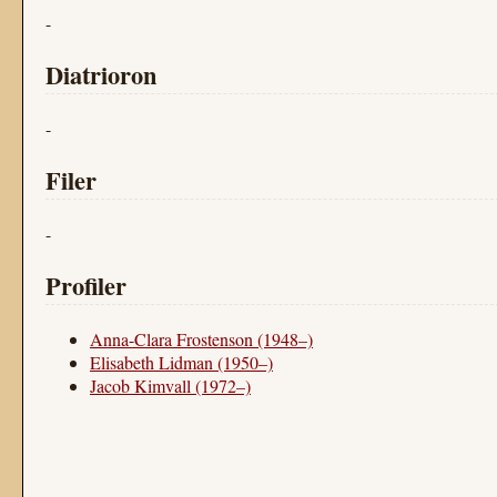
-
Diatrioron
-
Filer
-
Profiler
Anna-Clara Frostenson (1948–)
Elisabeth Lidman (1950–)
Jacob Kimvall (1972–)