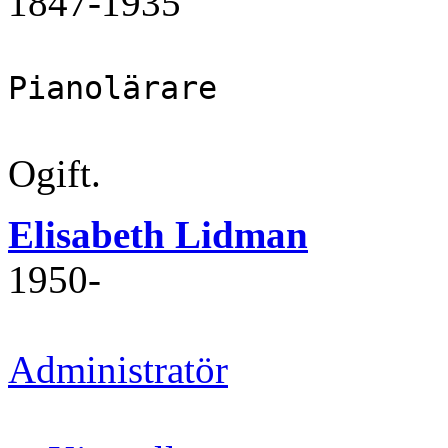
1847‐1935
Pianolärare
Ogift.
Elisabeth Lidman
1950‐
Administratör