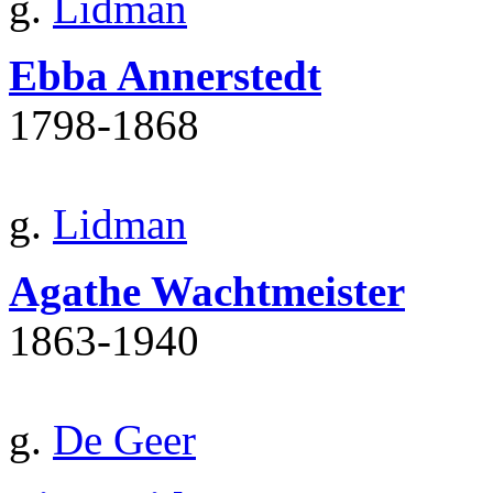
g.
Lidman
Ebba Annerstedt
1798‐1868
g.
Lidman
Agathe Wachtmeister
1863‐1940
g.
De Geer