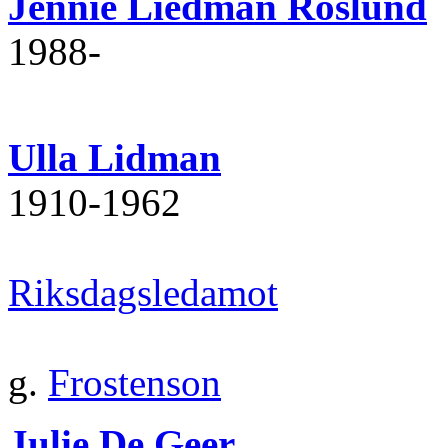
Jennie Liedman Roslund
1988‐
Ulla Lidman
1910‐1962
Riksdagsledamot
g.
Frostenson
Julie De Geer