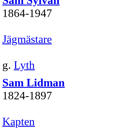
Sam Sylvan
1864‐1947
Jägmästare
g.
Lyth
Sam Lidman
1824‐1897
Kapten