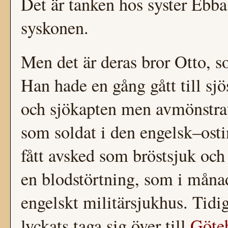
Det är tanken hos syster Ebba
syskonen.
Men det är deras bror Otto, som
Han hade en gång gått till sjös
och sjökapten men avmönstrat
som soldat i den engelsk–ost
fått avsked som bröstsjuk och
en blodstörtning, som i månad
engelskt militärsjukhus. Tidig
lyckats taga sig över till
Göte