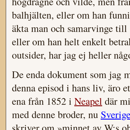
högdragne och vilde, men fra
balhjälten, eller om han fun
äkta man och samarvinge till 
eller om han helt enkelt betr
outsider, har jag ej heller n
De enda dokument som jag me
denna episod i hans liv, äro 
ena från 1852 i
Neapel
där mi
med denne broder, nu
Sverig
skriver om »minnet av W:s 