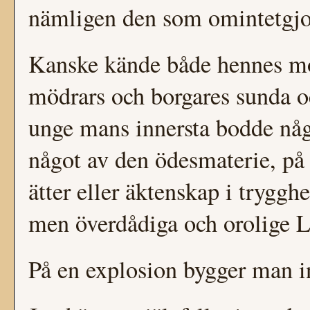
nämligen den som omintetgjo
Kanske kände både hennes mo
mödrars och borgares sunda oc
unge mans innersta bodde någo
något av den ödesmaterie, på 
ätter eller äktenskap i tryggh
men överdådiga och orolige 
På en explosion bygger man in