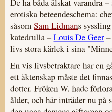
De ha båda älskat varandra – 
erotiska beteendeschema: chev
såsom
Sam Lidman
s sysslin
katedrulla –
Louis De Geer
– 
livs stora kärlek i sina "Minn
En vis livsbetraktare har en g
ett äktenskap måste det finna
dotter. Fröken W. hade förlora
ålder, och här inträder nu på
den unga damens giftoman oc