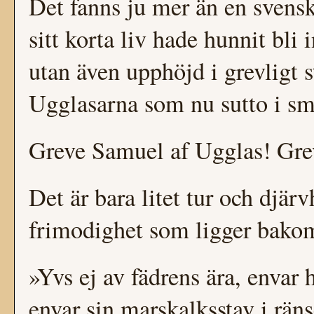
Det fanns ju mer än en svens
sitt korta liv hade hunnit bli
utan även upphöjd i grevligt 
Ugglasarna som nu sutto i sm
Greve Samuel af Ugglas! Gr
Det är bara litet tur och djä
frimodighet som ligger bakom
»Yvs ej av fädrens ära, envar 
envar sin marskalksstav i räns