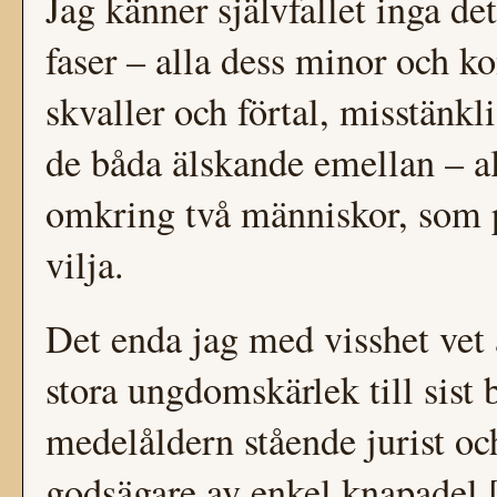
Jag känner självfallet inga det
faser – alla dess minor och k
skvaller och förtal, misstänk
de båda älskande emellan – a
omkring två människor, som p
vilja.
Det enda jag med visshet vet ä
stora ungdomskärlek till sist
medelåldern stående jurist 
godsägare av enkel knapadel 