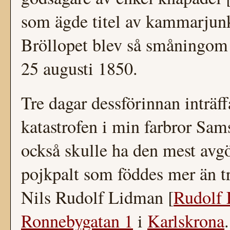
som ägde titel av kammarjunk
Bröllopet blev så småningom 
25 augusti 1850.
Tre dagar dessförinnan inträf
katastrofen i min farbror Sams
också skulle ha den mest avgö
pojkpalt som föddes mer än tre
Nils Rudolf Lidman [
Rudolf
Ronnebygatan 1
i
Karlskrona
.