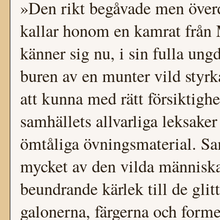
»Den rikt begåvade men över
kallar honom en kamrat från 
känner sig nu, i sin fulla ung
buren av en munter vild styrka
att kunna med rätt försiktigh
samhällets allvarliga leksaker
ömtåliga övningsmaterial. Sa
mycket av den vilda människa
beundrande kärlek till de glit
galonerna, färgerna och forme