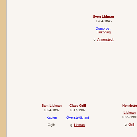
Sven Lidman
1784‐1845
Domprost
,
Linköping
g.
Annerstedt
Sam Lidman
Claes Grill
Henriette
1824‐1897
1817‐1907
Lidman
1825‐190
Kapten
Överstelöjtnant
g.
Grill
Ogift.
g.
Lidman