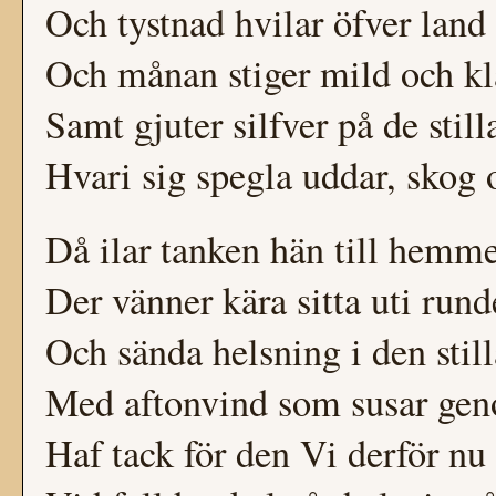
Och tystnad hvilar öfver land
Och månan stiger mild och kla
Samt gjuter silfver på de still
Hvari sig spegla uddar, skog 
Då ilar tanken hän till hemmet
Der vänner kära sitta uti run
Och sända helsning i den still
Med aftonvind som susar ge
Haf tack för den Vi derför nu