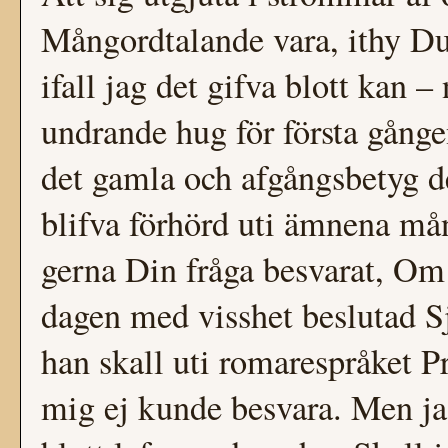
Mångordtalande vara, ithy Du 
ifall jag det gifva blott kan 
undrande hug för första gånge
det gamla och afgångsbetyg d
blifva förhörd uti ämnena må
gerna Din fråga besvarat, Om
dagen med visshet beslutad S
han skall uti romarespråket P
mig ej kunde besvara. Men jag