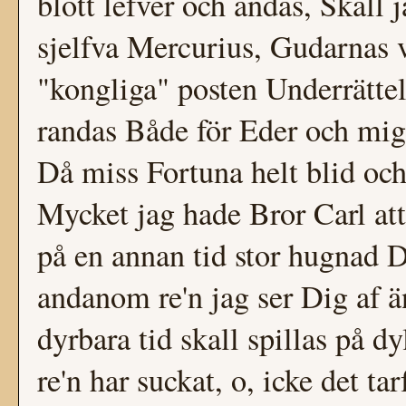
blott lefver och andas, Skall 
sjelfva Mercurius, Gudarnas 
"kongliga" posten Underrätte
randas Både för Eder och mig,
Då miss Fortuna helt blid oc
Mycket jag hade Bror Carl att
på en annan tid stor hugnad 
andanom re'n jag ser Dig af ä
dyrbara tid skall spillas på d
re'n har suckat, o, icke det t