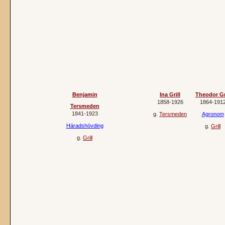
Benjamin
Ina Grill
Theodor Gri
1858‐1926
1864‐191
Tersmeden
1841‐1923
g.
Tersmeden
Agronom
Häradshövding
g.
Grill
g.
Grill