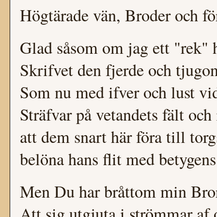
Högtärade vän, Broder och fö
Glad såsom om jag ett "rek" h
Skrifvet den fjerde och tjugo
Som nu med ifver och lust vid
Sträfvar på vetandets fält oc
att dem snart här föra till tor
belöna hans flit med betygen
Men Du har bråttom min Bror 
Att sig utgjuta i strömmar af 