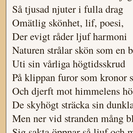
Så tjusad njuter i fulla drag
Omätlig skönhet, lif, poesi,
Der evigt råder ljuf harmoni
Naturen strålar skön som en 
Uti sin vårliga högtidsskrud
På klippan furor som kronor s
Och djerft mot himmelens hö
De skyhögt sträcka sin dunkl
Men ner vid stranden mång 
Sig sakta öppnar så ljuf och 