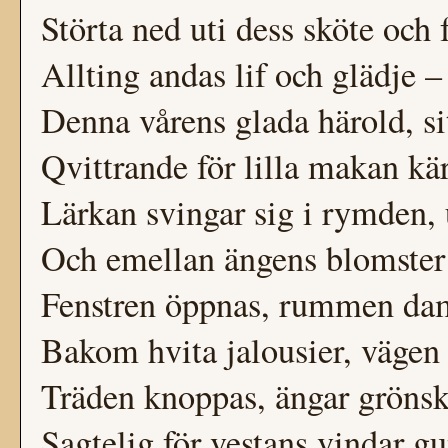
Störta ned uti dess sköte och 
Allting andas lif och glädje – 
Denna vårens glada härold, s
Qvittrande för lilla makan k
Lärkan svingar sig i rymden, 
Och emellan ängens blomster 
Fenstren öppnas, rummen damm
Bakom hvita jalousier, vägen
Träden knoppas, ängar grönska
Sagtelig för vestans vindar g