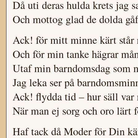
Då uti deras hulda krets jag s
Och mottog glad de dolda gåf
Ack! för mitt minne kärt står 
Och för min tanke hägrar må
Utaf min barndomsdag som nu
Jag leka ser på barndomsmin
Ack! flydda tid – hur säll var
När man ej sorg och oro lärt f
Haf tack då Moder för Din kä