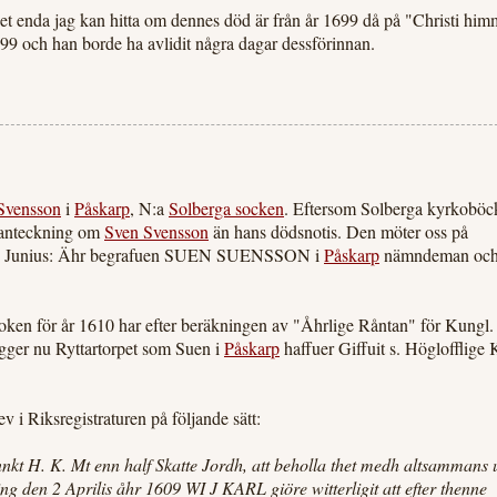
det enda jag kan hitta om dennes död är från år 1699 då på "Christi him
699 och han borde ha avlidit några dagar dessförinnan.
Svensson
i
Påskarp
, N:a
Solberga socken
. Eftersom Solberga kyrkoböc
n anteckning om
Sven Svensson
än hans dödsnotis. Den möter oss på
den 8 Junius: Ähr begrafuen SUEN SUENSSON i
Påskarp
nämndeman oc
oken för år 1610 har efter beräkningen av "Åhrlige Råntan" för Kungl.
igger nu Ryttartorpet som Suen i
Påskarp
haffuer Giffuit s. Höglofflige 
 i Riksregistraturen på följande sätt:
nkt H. K. Mt enn half Skatte Jordh, att beholla thet medh altsammans
ng den 2 Aprilis åhr 1609 WI J KARL giöre witterligit att efter thenne