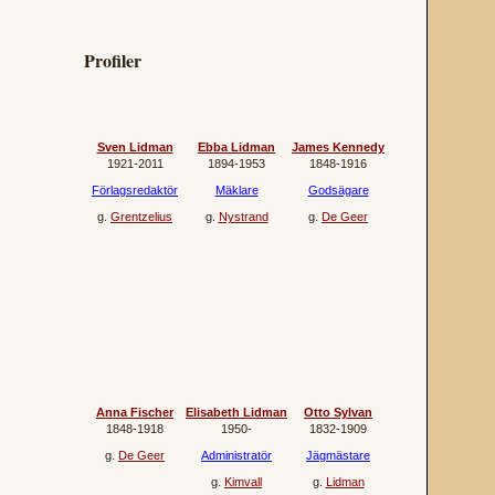
Profiler
Sven Lidman
Ebba Lidman
James Kennedy
1921‐2011
1894‐1953
1848‐1916
Förlagsredaktör
Mäklare
Godsägare
g.
Grentzelius
g.
Nystrand
g.
De Geer
Anna Fischer
Elisabeth Lidman
Otto Sylvan
1848‐1918
1950‐
1832‐1909
g.
De Geer
Administratör
Jägmästare
g.
Kimvall
g.
Lidman