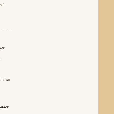
mel
ker
h
K. Carl
 under