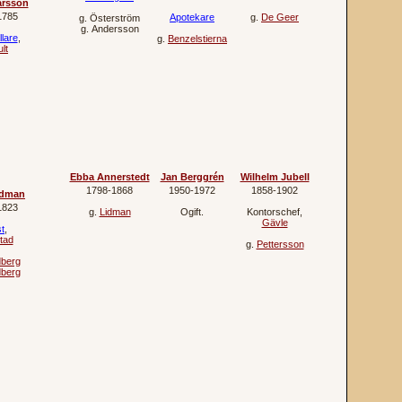
arsson
1785
Apotekare
g.
De Geer
g.
Österström
g.
Andersson
lare
,
g.
Benzelstierna
ult
Ebba Annerstedt
Jan Berggrén
Wilhelm Jubell
1798‐1868
1950‐1972
1858‐1902
idman
1823
g.
Lidman
Ogift.
Kontorschef
,
Gävle
t
,
tad
g.
Pettersson
berg
berg