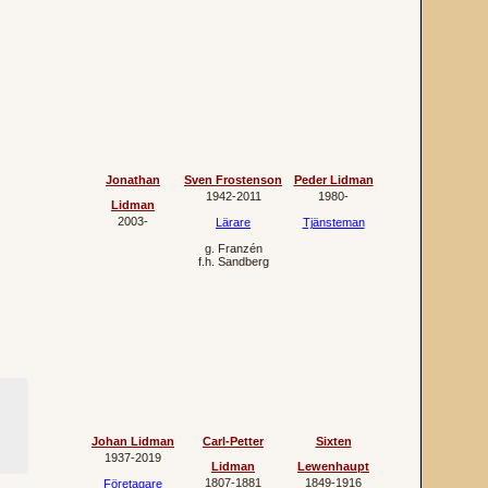
Jonathan
Sven Frostenson
Peder Lidman
1942‐2011
1980‐
Lidman
2003‐
Lärare
Tjänsteman
g.
Franzén
f.h.
Sandberg
Johan Lidman
Carl-Petter
Sixten
1937‐2019
Lidman
Lewenhaupt
1807‐1881
1849‐1916
Företagare