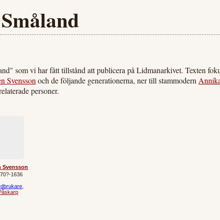
n Småland
and" som vi har fått tillstånd att publicera på Lidmanarkivet. Texten fok
en Svensson
och de följande generationerna, ner till stammodern
Annik
relaterade personer.
n Svensson
70?‐1636
rdbrukare
,
Påskarp