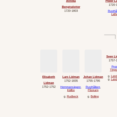
Annika
Peder L
1720‐
Bengtsdotter
1720‐1803
Rusthål
Lidh
Sven L
1757‐
Pros
Tings
g.
Land
Elisabeth
Lars Lidman
Johan Lidman
g.
Land
1752‐1835
1755‐1795
Lidman
1752‐1752
Hemmansägare
,
Rusthållare
,
Källbo
Påskarp
g.
Rudbeck
g.
Bolling