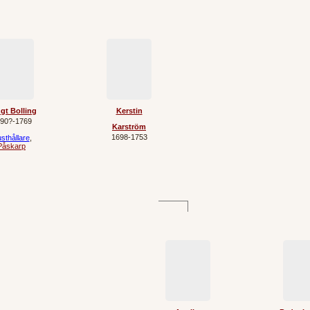
gt Bolling
Kerstin
90?‐1769
Karström
1698‐1753
sthållare
,
Påskarp