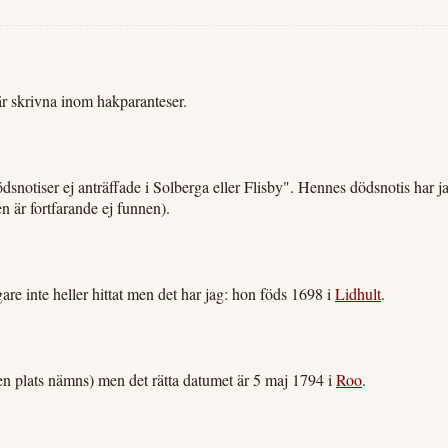
är skrivna inom hakparanteser.
ödsnotiser ej anträffade i Solberga eller Flisby". Hennes dödsnotis har j
n är fortfarande ej funnen).
re inte heller hittat men det har jag: hon föds 1698 i
Lidhult
.
gen plats nämns) men det rätta datumet är 5 maj 1794 i
Roo
.