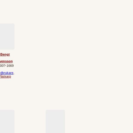
Bengt
vensson
00?‐1669
rdbrukare
,
Påskarp