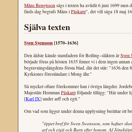
Måns Bengtsson
sägs i texten ha avlidit 6 juni 1699 men 
färds dag begrafs Måns i
Påskarp
", det vill säga 18 maj 1
Själva texten
Sven Svensson
[1570–1636]
Den äldste kände stamfadern för Bolling–släkten är
Sven 
började föras på hösten 1635 finner vi i dem ingen anna
begravningslängdens första blad, där det står: "1636 
Kyrkiones föreståndare i Mong åhr."
Så mycket oftare förekommer han i övriga längder. Jordeb
Majestäts Hemman
Påskarp
följande tillägg: "Här under l
[
Karl IX
] under arff och egit."
Om vad som ligger under denna upplysning berättar ett brev
"öppet bref för Swen Swensson, som hafuer sken
arf och eigit och Barn efter honom. Af Jönekiöpi