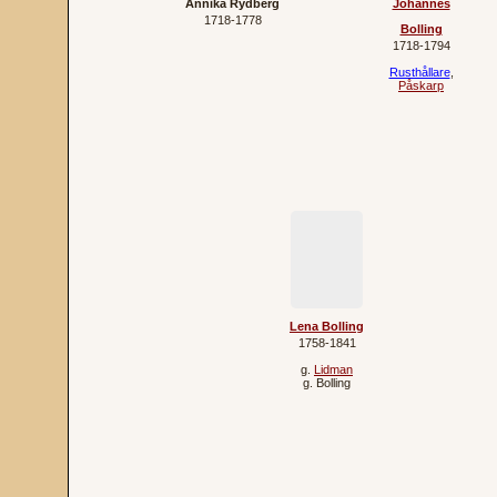
Annika Rydberg
Johannes
1718‐1778
Bolling
1718‐1794
Rusthållare
,
Påskarp
Lena Bolling
1758‐1841
g.
Lidman
g.
Bolling