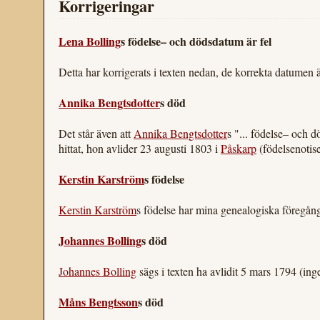
Korrigeringar
Lena Bolling
s födelse– och dödsdatum är fel
Detta har korrigerats i texten nedan, de korrekta datumen 
Annika Bengtsdotter
s död
Det står även att
Annika Bengtsdotter
s "... födelse– och d
hittat, hon avlider 23 augusti 1803 i
Påskarp
(födelsenotise
Kerstin Karström
s födelse
Kerstin Karström
s födelse har mina genealogiska föregånga
Johannes Bolling
s död
Johannes Bolling
sägs i texten ha avlidit 5 mars 1794 (in
Måns Bengtsson
s död