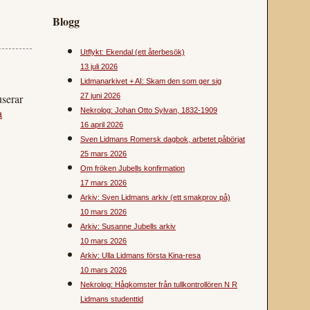
Blogg
Utflykt: Ekendal (ett återbesök)
13 juli 2026
Lidmanarkivet + AI: Skam den som ger sig
userar
27 juni 2026
a
Nekrolog: Johan Otto Sylvan, 1832-1909
16 april 2026
Sven Lidmans Romersk dagbok, arbetet påbörjat
25 mars 2026
Om fröken Jubells konfirmation
17 mars 2026
Arkiv: Sven Lidmans arkiv (ett smakprov på)
10 mars 2026
Arkiv: Susanne Jubells arkiv
10 mars 2026
Arkiv: Ulla Lidmans första Kina-resa
10 mars 2026
Nekrolog: Hågkomster från tullkontrollören N R
Lidmans studenttid