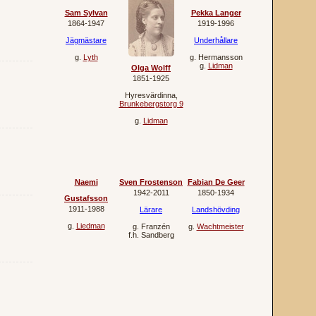
Sam Sylvan
Pekka Langer
1864‐1947
1919‐1996
Jägmästare
Underhållare
g.
Lyth
g.
Hermansson
g.
Lidman
Olga Wolff
1851‐1925
Hyresvärdinna
,
Brunkebergstorg 9
g.
Lidman
Naemi
Sven Frostenson
Fabian De Geer
1942‐2011
1850‐1934
Gustafsson
1911‐1988
Lärare
Landshövding
g.
Liedman
g.
Franzén
g.
Wachtmeister
f.h.
Sandberg