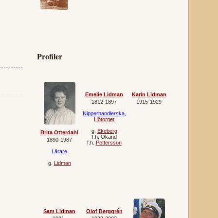
Profiler
Emelie Lidman
Karin Lidman
1812‐1897
1915‐1929
Nipperhandlerska
,
Hötorget
g.
Ekeberg
Brita Otterdahl
f.h.
Okänd
1890‐1987
f.h.
Pettersson
Lärare
g.
Lidman
Sam Lidman
Olof Berggrén