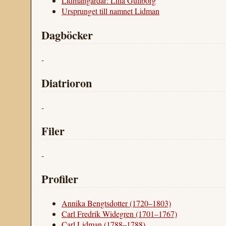
Lidmangårdar: Lilla Gullborg
Ursprunget till namnet Lidman
Dagböcker
-
Diatrioron
-
Filer
-
Profiler
Annika Bengtsdotter (1720–1803)
Carl Fredrik Widegren (1701–1767)
Carl Lidman (1788–1788)