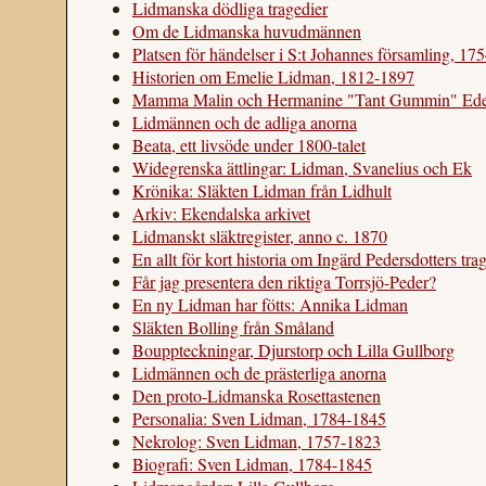
Lidmanska dödliga tragedier
Om de Lidmanska huvudmännen
Platsen för händelser i S:t Johannes församling, 17
Historien om Emelie Lidman, 1812-1897
Mamma Malin och Hermanine "Tant Gummin" Edel
Lidmännen och de adliga anorna
Beata, ett livsöde under 1800-talet
Widegrenska ättlingar: Lidman, Svanelius och Ek
Krönika: Släkten Lidman från Lidhult
Arkiv: Ekendalska arkivet
Lidmanskt släktregister, anno c. 1870
En allt för kort historia om Ingärd Pedersdotters trag
Får jag presentera den riktiga Torrsjö-Peder?
En ny Lidman har fötts: Annika Lidman
Släkten Bolling från Småland
Bouppteckningar, Djurstorp och Lilla Gullborg
Lidmännen och de prästerliga anorna
Den proto-Lidmanska Rosettastenen
Personalia: Sven Lidman, 1784-1845
Nekrolog: Sven Lidman, 1757-1823
Biografi: Sven Lidman, 1784-1845