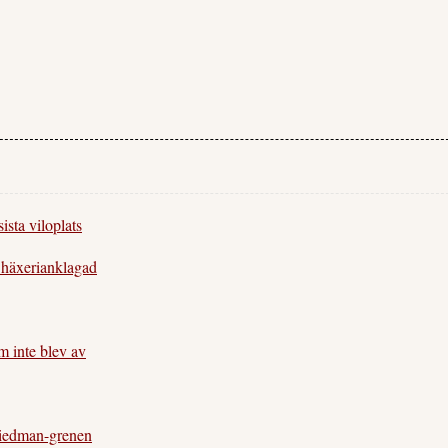
sta viloplats
 häxerianklagad
 inte blev av
iedman-grenen