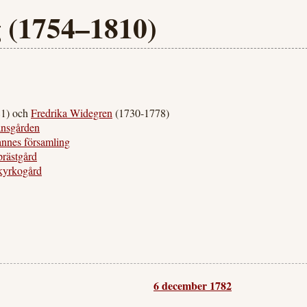
 (1754–1810)
1) och
Fredrika Widegren
(1730-1778)
ansgården
annes församling
prästgård
kyrkogård
6 december 1782