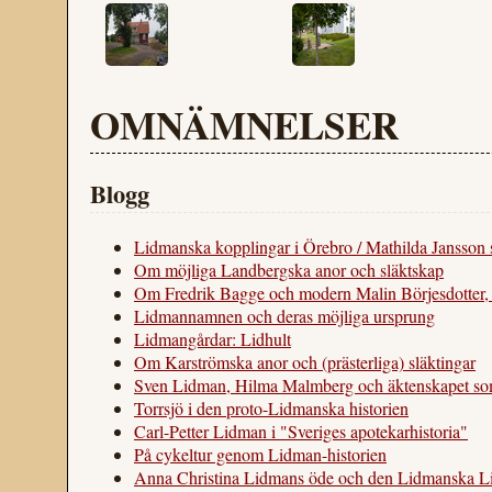
OMNÄMNELSER
Blogg
Lidmanska kopplingar i Örebro / Mathilda Jansson si
Om möjliga Landbergska anor och släktskap
Om Fredrik Bagge och modern Malin Börjesdotter,
Lidmannamnen och deras möjliga ursprung
Lidmangårdar: Lidhult
Om Karströmska anor och (prästerliga) släktingar
Sven Lidman, Hilma Malmberg och äktenskapet som
Torrsjö i den proto-Lidmanska historien
Carl-Petter Lidman i "Sveriges apotekarhistoria"
På cykeltur genom Lidman-historien
Anna Christina Lidmans öde och den Lidmanska L