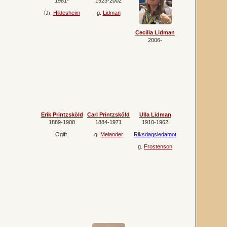
1981‐
1923‐2002
f.h.
Hildesheim
g.
Lidman
Cecilia Lidman
2006‐
Erik Printzsköld
Carl Printzsköld
Ulla Lidman
1889‐1908
1884‐1971
1910‐1962
Ogift.
g.
Melander
Riksdagsledamot
g.
Frostenson