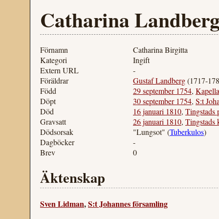
Catharina Landberg
Förnamn
Catharina Birgitta
Kategori
Ingift
Extern URL
-
Föräldrar
Gustaf Landberg
(1717-178
Född
29 september 1754
,
Kapell
Döpt
30 september 1754
,
S:t Joh
Död
16 januari 1810
,
Tingstads 
Gravsatt
26 januari 1810
,
Tingstads 
Dödsorsak
"Lungsot" (
Tuberkulos
)
Dagböcker
-
Brev
0
Äktenskap
Sven Lidman
,
S:t Johannes församling