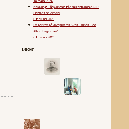
10 mars 2026
Nekrolog: Hågkomster från tullkontrollören N R
Lidmans studenttid
6 februari 2026
Ett porträtt på domprosten Sven Lidman... av
Albert Engström?
6 februari 2026
Bilder