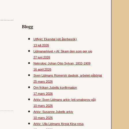
Blogg
Utflykt: Ekendal (ett återbesök)
13 juli 2026
Lidmanarkivet + AI: Skam den som ger sig
27 juni 2026
Nekrolog: Johan Otto Sylvan, 1832-1909
16 april 2026
Sven Lidmans Romersk dagbok, arbetet påbörjat
25 mars 2026
Om fröken Jubells konfirmation
17 mars 2026
Arkiv: Sven Lidmans arkiv (ett smakprov på)
10 mars 2026
Arkiv: Susanne Jubells arkiv
10 mars 2026
Arkiv: Ulla Lidmans första Kina-resa