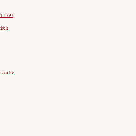
54-1797
felt
iska liv