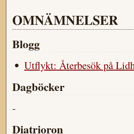
OMNÄMNELSER
Blogg
Utflykt: Återbesök på Lidh
Dagböcker
-
Diatrioron