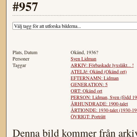
#957
Plats, Datum
Okänd, 1936?
Personer
Sven Lidman
Taggar
ARKIV: Förbaskade lyxsläkt... !
ATELJé: Okänd (Okänd ort)
EFTERNAMN: Lidman
GENERATION: 5
ORT: Okänd ort
PERSON: Lidman, Sven (född 19
ÅRHUNDRADE: 1900-talet
ÅRTIONDE: 1930-talet (1930-19
ÖVRIGT: Porträtt
Denna bild kommer från arkiv