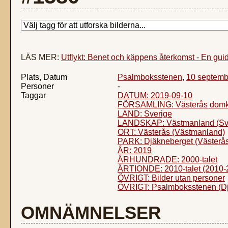
LÄS MER:
Utflykt: Benet och käppens återkomst - En gui
Plats, Datum
Psalmboksstenen
,
10 septemb
Personer
-
Taggar
DATUM: 2019-09-10
FÖRSAMLING: Västerås domkyr
LAND: Sverige
LANDSKAP: Västmanland (Sv
ORT: Västerås (Västmanland)
PARK: Djäkneberget (Västerås
ÅR: 2019
ÅRHUNDRADE: 2000-talet
ÅRTIONDE: 2010-talet (2010-
ÖVRIGT: Bilder utan personer
ÖVRIGT: Psalmboksstenen (Dj
OMNÄMNELSER