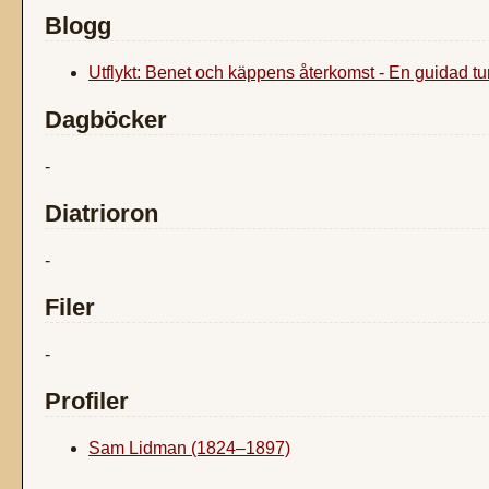
Blogg
Utflykt: Benet och käppens återkomst - En guidad t
Dagböcker
-
Diatrioron
-
Filer
-
Profiler
Sam Lidman (1824–1897)