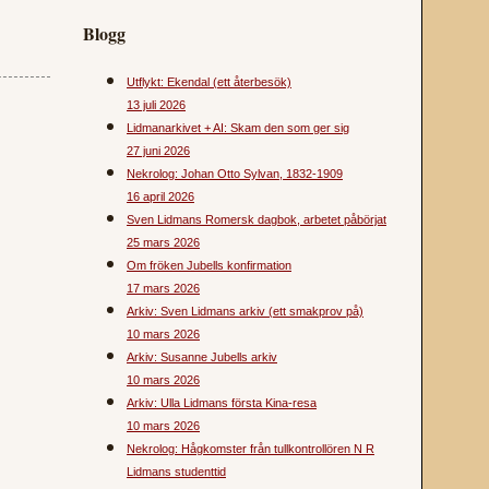
Blogg
Utflykt: Ekendal (ett återbesök)
13 juli 2026
Lidmanarkivet + AI: Skam den som ger sig
27 juni 2026
Nekrolog: Johan Otto Sylvan, 1832-1909
16 april 2026
Sven Lidmans Romersk dagbok, arbetet påbörjat
25 mars 2026
Om fröken Jubells konfirmation
17 mars 2026
Arkiv: Sven Lidmans arkiv (ett smakprov på)
10 mars 2026
Arkiv: Susanne Jubells arkiv
10 mars 2026
Arkiv: Ulla Lidmans första Kina-resa
10 mars 2026
Nekrolog: Hågkomster från tullkontrollören N R
Lidmans studenttid