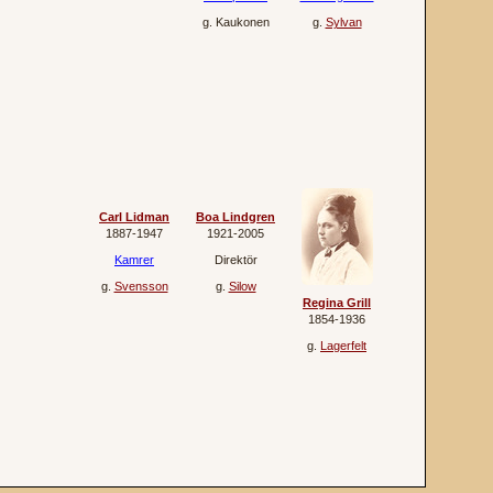
g.
Kaukonen
g.
Sylvan
Carl Lidman
Boa Lindgren
1887‐1947
1921‐2005
Kamrer
Direktör
g.
Svensson
g.
Silow
Regina Grill
1854‐1936
g.
Lagerfelt