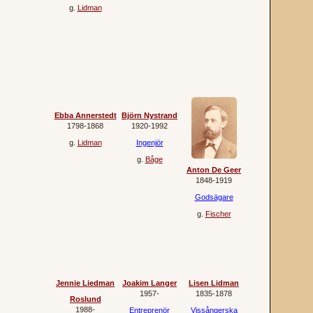
g.
Lidman
Ebba Annerstedt
Björn Nystrand
1798‐1868
1920‐1992
g.
Lidman
Ingenjör
g.
Båge
Anton De Geer
1848‐1919
Godsägare
g.
Fischer
Jennie Liedman
Joakim Langer
Lisen Lidman
1957‐
1835‐1878
Roslund
1988‐
Entreprenör
Vissångerska