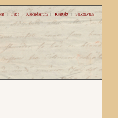
ron
|
Filer
|
Kalendarium
|
Kontakt
|
Släkttavlan