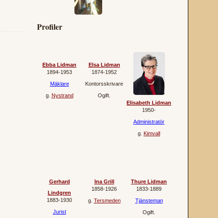
Profiler
Ebba Lidman
Elsa Lidman
1894‐1953
1874‐1952
Mäklare
Kontorsskrivare
g.
Nystrand
Ogift.
Elisabeth Lidman
1950‐
Administratör
g.
Kimvall
Gerhard
Ina Grill
Thure Lidman
1858‐1926
1833‐1889
Lindgren
1883‐1930
g.
Tersmeden
Tjänsteman
Jurist
Ogift.