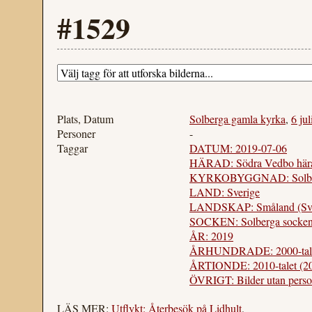
#1529
Plats, Datum
Solberga gamla kyrka
,
6 ju
Personer
-
Taggar
DATUM: 2019-07-06
HÄRAD: Södra Vedbo hära
KYRKOBYGGNAD: Solberga
LAND: Sverige
LANDSKAP: Småland (Sve
SOCKEN: Solberga socken 
ÅR: 2019
ÅRHUNDRADE: 2000-tal
ÅRTIONDE: 2010-talet (2
ÖVRIGT: Bilder utan perso
LÄS MER:
Utflykt: Återbesök på Lidhult
.