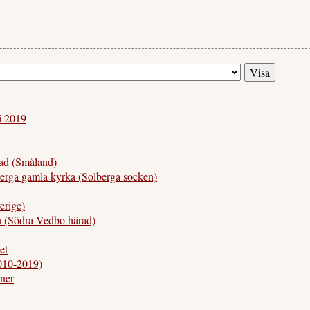
li 2019
d (Småland)
 gamla kyrka (Solberga socken)
rige)
(Södra Vedbo härad)
et
010-2019)
ner