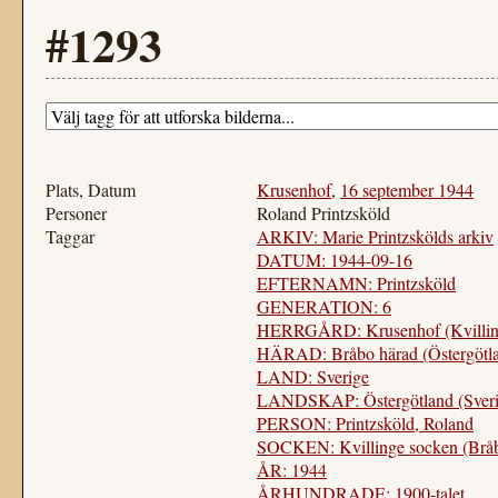
#1293
Plats, Datum
Krusenhof
,
16 september 1944
Personer
Roland Printzsköld
Taggar
ARKIV: Marie Printzskölds arkiv
DATUM: 1944-09-16
EFTERNAMN: Printzsköld
GENERATION: 6
HERRGÅRD: Krusenhof (Kvillin
HÄRAD: Bråbo härad (Östergötl
LAND: Sverige
LANDSKAP: Östergötland (Sveri
PERSON: Printzsköld, Roland
SOCKEN: Kvillinge socken (Bråb
ÅR: 1944
ÅRHUNDRADE: 1900-talet