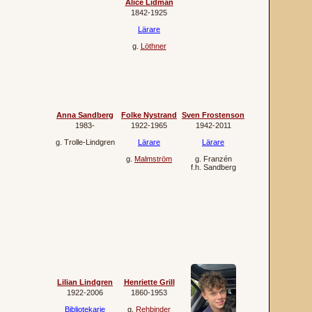
Alice Lidman
1842‐1925
Lärare
g.
Löthner
Anna Sandberg
Folke Nystrand
Sven Frostenson
1983‐
1922‐1965
1942‐2011
g.
Trolle-Lindgren
Lärare
Lärare
g.
Malmström
g.
Franzén
f.h.
Sandberg
Lilian Lindgren
Henriette Grill
1922‐2006
1860‐1953
Bibliotekarie
g.
Rehbinder