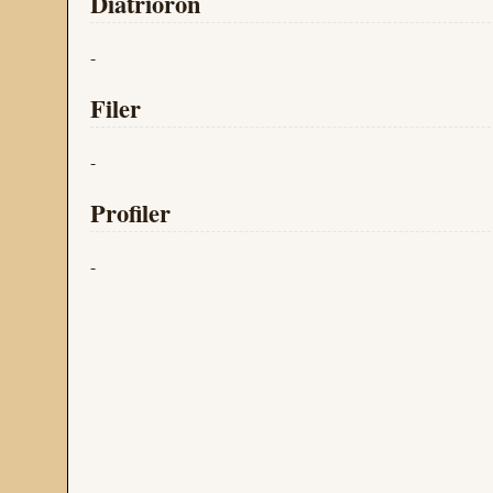
Diatrioron
-
Filer
-
Profiler
-