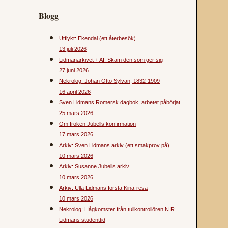
Blogg
Utflykt: Ekendal (ett återbesök)
13 juli 2026
Lidmanarkivet + AI: Skam den som ger sig
27 juni 2026
Nekrolog: Johan Otto Sylvan, 1832-1909
16 april 2026
Sven Lidmans Romersk dagbok, arbetet påbörjat
25 mars 2026
Om fröken Jubells konfirmation
17 mars 2026
Arkiv: Sven Lidmans arkiv (ett smakprov på)
10 mars 2026
Arkiv: Susanne Jubells arkiv
10 mars 2026
Arkiv: Ulla Lidmans första Kina-resa
10 mars 2026
Nekrolog: Hågkomster från tullkontrollören N R
Lidmans studenttid