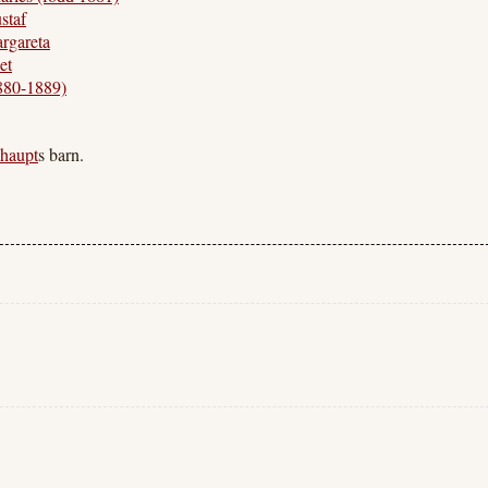
staf
rgareta
et
880-1889)
haupt
s barn.