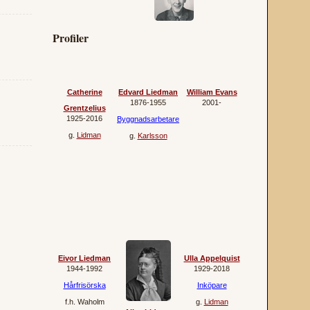
Profiler
Catherine
Edvard Liedman
William Evans
1876‐1955
2001‐
Grentzelius
1925‐2016
Byggnadsarbetare
g.
Lidman
g.
Karlsson
Eivor Liedman
Ulla Appelquist
1944‐1992
1929‐2018
Hårfrisörska
Inköpare
f.h.
Waholm
g.
Lidman