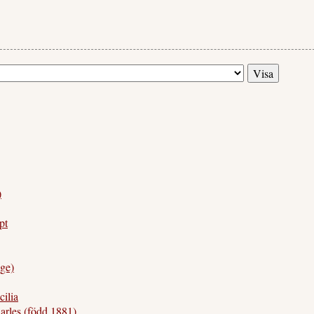
)
pt
ge)
ilia
les (född 1881)