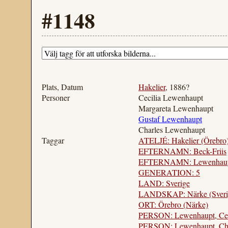
#1148
Plats, Datum
Hakelier
, 1886?
Personer
Cecilia Lewenhaupt
Margareta Lewenhaupt
Gustaf Lewenhaupt
Charles Lewenhaupt
Taggar
ATELJÉ: Hakelier (Örebro
EFTERNAMN: Beck-Friis
EFTERNAMN: Lewenhau
GENERATION: 5
LAND: Sverige
LANDSKAP: Närke (Sveri
ORT: Örebro (Närke)
PERSON: Lewenhaupt, Cec
PERSON: Lewenhaupt, Char