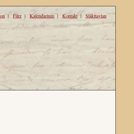
ron
|
Filer
|
Kalendarium
|
Kontakt
|
Släkttavlan