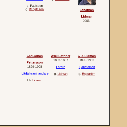
g.
Paulsson
g.
Bengtsson
Jonathan
Lidman
2003‐
Carl Johan
Axel Löthner
G-A Lidman
1833‐1887
1895‐1962
Pettersson
1829‐1908
Lärare
Tjänsteman
Lärftskramhandlare
g.
Lidman
g.
Engström
f.h.
Lidman