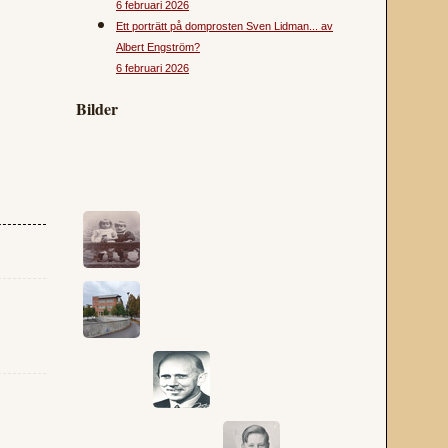
6 februari 2026
Ett porträtt på domprosten Sven Lidman... av
Albert Engström?
6 februari 2026
Bilder