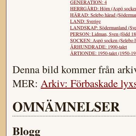
GENERATION: 4
HERRGÅRD: Hörn (Aspö socke
HÄRAD: Selebo härad (Söderman
LAND: Sverige
LANDSKAP: Södermanland (Sver
PERSON: Lidman, Sven (född 18
SOCKEN: Aspö socken (Selebo h
ÅRHUNDRADE: 1900-talet
ÅRTIONDE: 1950-talet (1950-19
Denna bild kommer från arkiv
MER:
Arkiv: Förbaskade lyxsl
OMNÄMNELSER
Blogg