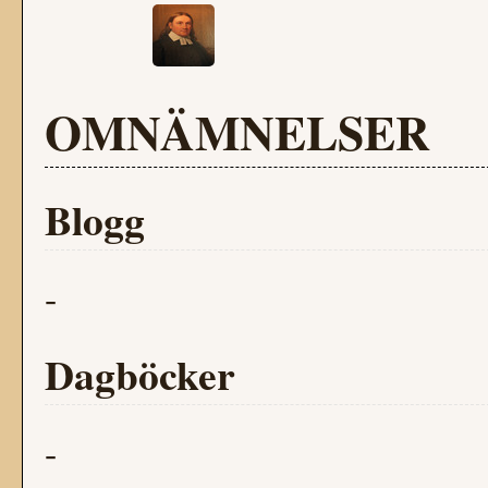
OMNÄMNELSER
Blogg
-
Dagböcker
-