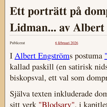
Ett porträtt på dom
Lidman... av Alber
Publicerat
6 februari 2026
I
Albert Engström
s postuma
kallad paskill (en satirisk nid
biskopsval, ett val som domp
Själva texten inkluderade d
sitt verk
"Blodsarv"
, i kapitl